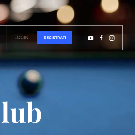
tori Alfieri, 28
scrivici!
+39 0595 80 12 62
LOGIN
REGISTRATI
Club