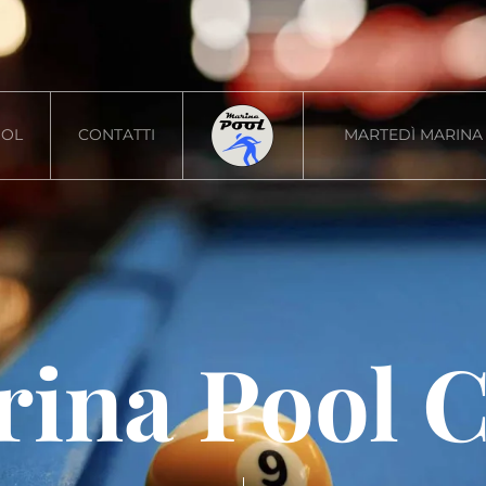
Modena - Via Vit
OOL
CONTATTI
MARTEDÌ MARINA
ina Pool 