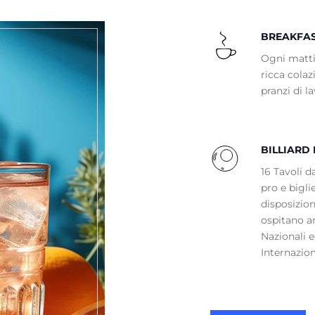
BREAKFA
Ogni matti
ricca cola
pranzi di la
BILLIARD
16 Tavoli da
pro e bigli
disposizione
ospitano a
Nazionali 
Internazion