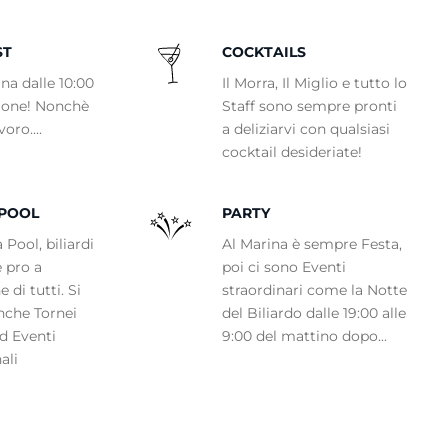
ST
COCKTAILS
na dalle 10:00
Il Morra, Il Miglio e tutto lo
zione! Nonchè
Staff sono sempre pronti
voro....
a deliziarvi con qualsiasi
cocktail desideriate!
 POOL
PARTY
 Pool, biliardi
Al Marina è sempre Festa,
e pro a
poi ci sono Eventi
 di tutti. Si
straordinari come la Notte
nche Tornei
del Biliardo dalle 19:00 alle
ed Eventi
9:00 del mattino dopo...
ali